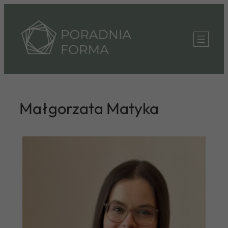
Przejdź
do
treści
Małgorzata Matyka