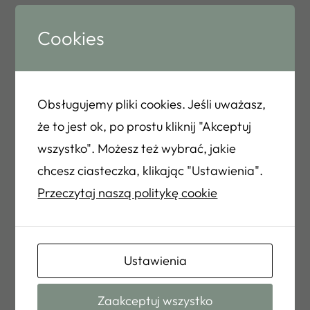
Klinice Nerwic Zaburzeń Osobowości i
Cookies
Odżywiania w Instytucie Psychiatrii i
Neurologii. Członkini Polskiego Towarzystwa
Psychiatrycznego.
Obsługujemy pliki cookies. Jeśli uważasz,
Prowadzi konsultacje oraz psychoterapię
że to jest ok, po prostu kliknij "Akceptuj
indywidualną osób dorosłych. Pracuje w
wszystko". Możesz też wybrać, jakie
podejściu integracyjnym z wiodącą
chcesz ciasteczka, klikając "Ustawienia".
modalnością psychodynamiczną. Swoją
Przeczytaj naszą politykę cookie
pracę poddaje superwizji.
Ustawienia
Zaakceptuj wszystko